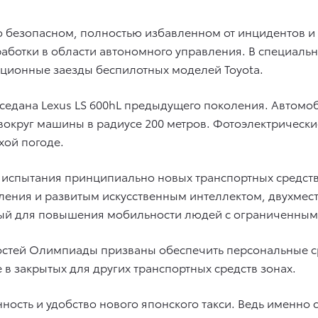
 безопасном, полностью избавленном от инцидентов и
аботки в области автономного управления. В специальн
ционные заезды беспилотных моделей Toyota.
 седана Lexus LS 600hL предыдущего поколения. Автом
вокруг машины в радиусе 200 метров. Фотоэлектрическ
хой погоде.
е испытания принципиально новых транспортных средст
ления и развитым искусственным интеллектом, двухмес
ный для повышения мобильности людей с ограниченны
гостей Олимпиады призваны обеспечить персональные 
в закрытых для других транспортных средств зонах.
ость и удобство нового японского такси. Ведь именно