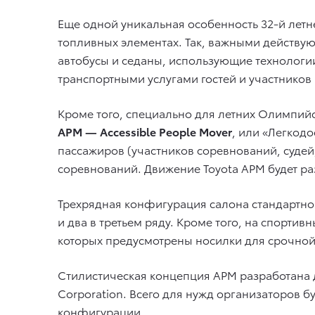
Еще одной уникальная особенность 32-й ле
топливных элементах. Так, важными действу
автобусы и седаны, использующие технологи
транспортными услугами гостей и участнико
Кроме того, специально для летних Олимпийс
APM — Accessible People Mover
, или «Легкод
пассажиров (участников соревнований, судей
соревнований. Движение Toyota APM будет ра
Трехрядная конфигурация салона стандартной
и два в третьем ряду. Кроме того, на спорти
которых предусмотрены носилки для срочной
Стилистическая концепция APM разработана ди
Corporation. Всего для нужд организаторов б
конфигурации.