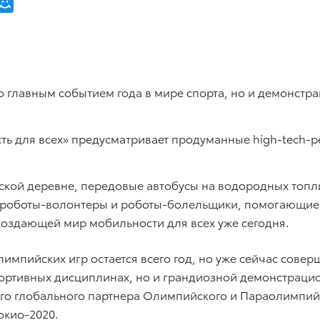
о главным событием года в мире спорта, но и демонстр
ть для всех» предусматривает продуманные high-tech-р
ской деревне, передовые автобусы на водородных топл
, роботы-волонтеры и роботы-болельщики, помогающие 
создающей мир мобильности для всех уже сегодня.
импийских игр остается всего год, но уже сейчас совер
портивных дисциплинах, но и грандиозной демонстраци
го глобального партнера Олимпийского и Параолимпийс
окио-2020.