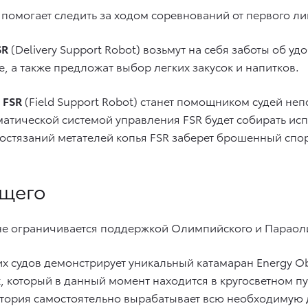
 помогает следить за ходом соревнований от первого ли
SR
(Delivery Support Robot) возьмут на себя заботы об у
, а также предложат выбор легких закусок и напитков.
м
FSR
(Field Support Robot) станет помощником судей не
тической системой управления FSR будет собирать ис
остязаний метателей копья FSR заберет брошенный спор
щего
 не ограничивается поддержкой Олимпийского и Парао
х судов демонстрирует уникальный катамаран Energy O
 который в данный момент находится в кругосветном п
тория самостоятельно вырабатывает всю необходимую 