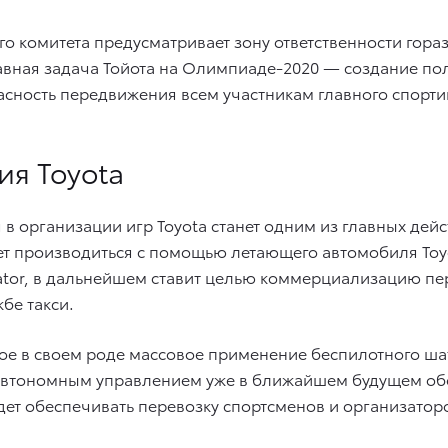
 комитета предусматривает зону ответственности гораз
авная задача Тойота на Олимпиаде-2020 — создание п
пасность передвижения всем участникам главного спорт
ия Toyota
 в организации игр Toyota станет одним из главных д
 производиться с помощью летающего автомобиля Toyot
vator, в дальнейшем ставит целью коммерциализацию п
бе такси.
вое в своем роде массовое применение беспилотного ша
автономным управлением уже в ближайшем будущем об
 будет обеспечивать перевозку спортсменов и организат