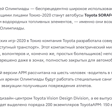
тней Олимпиады — беспрецедентно широкое использован
ющими лицами Токио-2020 станут автобусы
Toyota SORAFC
и водородных топливных элементов, — именно они возь
в Олимпиады.
ких игр-2020 в Токио компания Toyota разработала сов
оступный транспорт». Этот компактный электрический м
, волонтеров и, конечно же, простых болельщиков) неп
зрешено даже в зонах, полностью закрытых для автомоб
 версии APM рассчитана на шесть человек -водитель в 
вных аренах Олимпиады будут работать специальные сани
 эвакуации получивших повреждения атлетов.
зайн-центром Toyota Vision Design Division, а ее выпу
удет выделено порядка 200 экземпляров ToyotaAPM: 150 