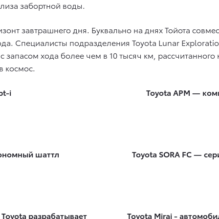
лиза забортной воды.
изонт завтрашнего дня. Буквально на днях Тойота совме
да. Специалисты подразделения Toyota Lunar Exploratio
 запасом хода более чем в 10 тысяч км, рассчитанного н
в космос.
t-i
Toyota APM — ком
тономный шаттл
Toyota SORA FC — се
 Toyota разрабатывает
Toyota Mirai - автомо