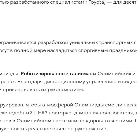
ью разработанного специалистами Toyota, — для десятк
 ограничивается разработкой уникальных транспортных 
могут в полной мере насладиться спортивным праздник
импиады.
Роботизированные талисманы
Олимпийских и 
аренах. Благодаря дистанционному управлению и видео
и приветствовать их рукопожатием.
руирован, чтобы атмосферой Олимпиады смогли наслади
векоподобный T-HR3 повторяет движения пользователя, 
менов в Олимпийском парке или поздороваться с ними.
увствовать реальное ответное рукопожатие.