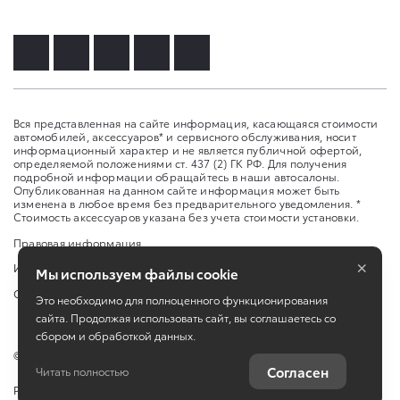
Вся представленная на сайте информация, касающаяся стоимости
автомобилей, аксессуаров* и сервисного обслуживания, носит
информационный характер и не является публичной офертой,
определяемой положениями ст. 437 (2) ГК РФ. Для получения
подробной информации обращайтесь в наши автосалоны.
Опубликованная на данном сайте информация может быть
изменена в любое время без предварительного уведомления. *
Стоимость аксессуаров указана без учета стоимости установки.
Правовая информация
×
Изменить настройку cookies
Мы используем файлы cookie
Сбросить cookie
Это необходимо для полноценного функционирования
сайта. Продолжая использовать сайт, вы соглашаетесь со
сбором и обработкой данных.
©
2026
ООО «Дельта Моторс»
Согласен
Читать полностью
Работает на технологиях
TradeDealer