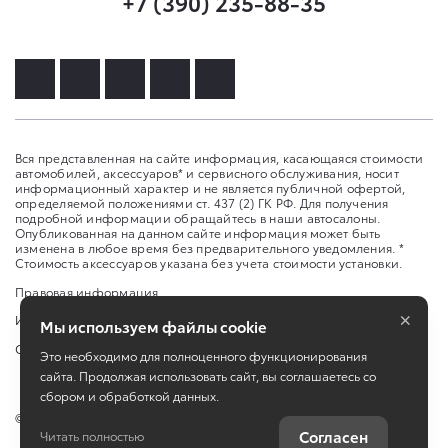
+7 (390) 235-88-35
Вся представленная на сайте информация, касающаяся стоимости
автомобилей, аксессуаров* и сервисного обслуживания, носит
информационный характер и не является публичной офертой,
определяемой положениями ст. 437 (2) ГК РФ. Для получения
подробной информации обращайтесь в наши автосалоны.
Опубликованная на данном сайте информация может быть
изменена в любое время без предварительного уведомления. *
Стоимость аксессуаров указана без учета стоимости установки.
Правовая информация
×
Изменить настройку cookies
Мы используем файлы cookie
Сбросить cookie
Это необходимо для полноценного функционирования
сайта. Продолжая использовать сайт, вы соглашаетесь со
сбором и обработкой данных.
©
2026
ООО «Дельта Моторс»
Согласен
Читать полностью