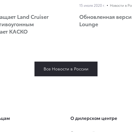
15 июля 2020 г.
Новости в Р
ащает Land Cruiser
Обновленная версия 
ротивоугонным
Lounge
гает КАСКО
Все Новости в России
ьцам
О дилерском центре