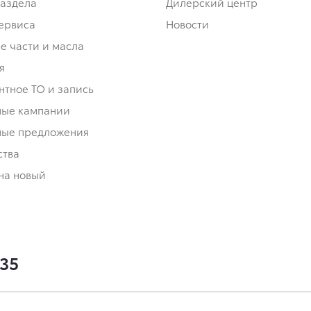
аздела
Дилерский центр
сервиса
Новости
е части и масла
я
нтное ТО и запись
ные кампании
ные предложения
ства
на новый
-35