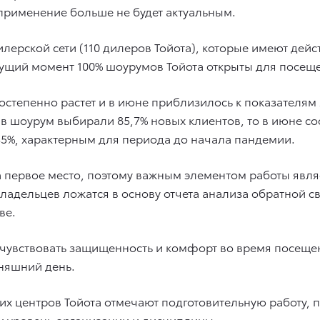
применение больше не будет актуальным.
лерской сети (110 дилеров Тойота), которые имеют дей
кущий момент 100% шоурумов Тойота открыты для посещ
остепенно растет и в июне приблизилось к показателям 
к в шоурум выбирали 85,7% новых клиентов, то в июне 
35%, характерным для периода до начала пандемии.
а первое место, поэтому важным элементом работы явля
ладельцев ложатся в основу отчета анализа обратной св
ве.
 чувствовать защищенность и комфорт во время посеще
дняшний день.
их центров Тойота отмечают подготовительную работу, 
и уровень организации и дисциплины.