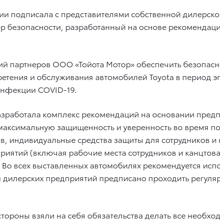
ии подписала с представителями собственной дилерск
ер безопасности, разработанный на основе рекомендац
й партнеров ООО «Тойота Мотор» обеспечить безопасно
ретения и обслуживания автомобилей Toyota в период 
инфекции COVID-19.
 разработала комплекс рекомендаций на основании пре
 максимальную защищенность и уверенность во время п
в, индивидуальные средства защиты для сотрудников и к
иятий (включая рабочие места сотрудников и канцтовар
Во всех выставленных автомобилях рекомендуется испо
ам дилерских предприятий предписано проходить регуля
ороны взяли на себя обязательства делать все необхо