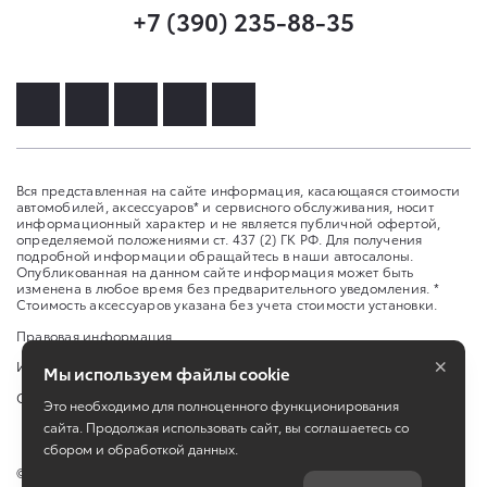
+7 (390) 235-88-35
Вся представленная на сайте информация, касающаяся стоимости
автомобилей, аксессуаров* и сервисного обслуживания, носит
информационный характер и не является публичной офертой,
определяемой положениями ст. 437 (2) ГК РФ. Для получения
подробной информации обращайтесь в наши автосалоны.
Опубликованная на данном сайте информация может быть
изменена в любое время без предварительного уведомления. *
Стоимость аксессуаров указана без учета стоимости установки.
Правовая информация
×
Изменить настройку cookies
Мы используем файлы cookie
Сбросить cookie
Это необходимо для полноценного функционирования
сайта. Продолжая использовать сайт, вы соглашаетесь со
сбором и обработкой данных.
©
2026
ООО «Дельта Моторс»