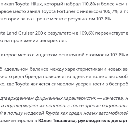
икап Toyota Hilux, который набрал 110,8% и более чем
рвое место занял Toyota Fortuner с индексом 106,7%, а
категории занял третье место с результатом 103,8%.
Land Cruiser 200 с результатом в 109,6% первенствует в
ю на протяжении четырех лет.
второе место с индексом остаточной стоимости 107,8% в
 об идеальном балансе между характеристиками новых а
ного ряда бренда позволяет владеть не только автомоб
е, где Toyota является символом уверенности в беспро
подтверждением фирменных характеристик — качества, н
 подтверждают их ценность с точки зрения рациональн
й в пользу моделей Toyota как среди новых автомобилей
окомментировала
Юлия Тишакова, руководитель департа