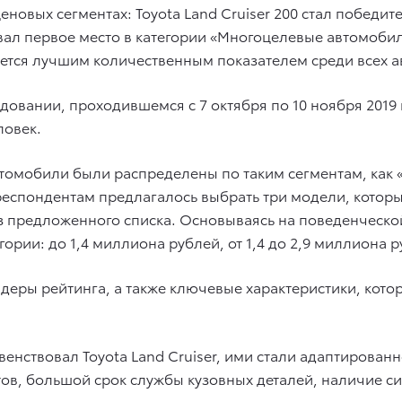
еновых сегментах: Toyota Land Cruiser 200 стал победи
евал первое место в категории «Многоцелевые автомобил
ляется лучшим количественным показателем среди всех 
овании, проходившемся с 7 октября по 10 ноября 2019 г
ловек.
томобили были распределены по таким сегментам, как
еспондентам предлагалось выбрать три модели, которы
з предложенного списка. Основываясь на поведенческо
ории: до 1,4 миллиона рублей, от 1,4 до 2,9 миллиона 
идеры рейтинга, а также ключевые характеристики, ко
енствовал Toyota Land Cruiser, ими стали адаптирован
тов, большой срок службы кузовных деталей, наличие 