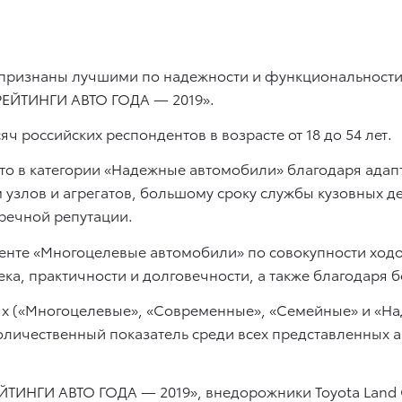
 признаны лучшими по надежности и функциональности 
«РЕЙТИНГИ АВТО ГОДА — 2019».
ч российских респондентов в возрасте от 18 до 54 лет.
есто в категории «Надежные автомобили» благодаря ада
узлов и агрегатов, большому сроку службы кузовных д
пречной репутации.
гменте «Многоцелевые автомобили» по совокупности ход
сека, практичности и долговечности, а также благодаря
иях («Многоцелевые», «Современные», «Семейные» и «Н
 количественный показатель среди всех представленных
ЕЙТИНГИ АВТО ГОДА — 2019», внедорожники Toyota Land