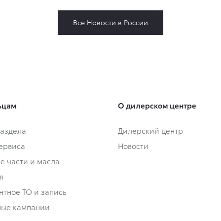
Все Новости в России
ьцам
О дилерском центре
аздела
Дилерский центр
сервиса
Новости
е части и масла
я
нтное ТО и запись
ные кампании