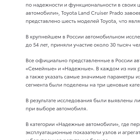
по надежности и функциональности в своих ц
автомобили», Toyota Land Cruiser Prado заво
представлено шесть моделей Toyota, что яв
В крупнейшем в России автомобильном исслед
до 54 лет, приняли участие около 30 тысяч че
Все официально представленные в России ав
«Семейные» и «Надежные». В каждом из них р
а также указать самые значимые параметры и
сегмента были поделены на три ценовые катег
В результате исследования были выявлены л
при выборе автомобиля.
В категории «Надежные автомобили», где перв
эксплуатационные показатели узлов и агрега
и безупречная репутация бренда.