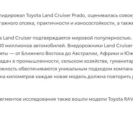
идировал Toyota Land Cruiser Prado, оценивалась сово
гажного отсека, практичности и износостойкости, а та
 Land Cruiser подтверждается мировой популярностью.
10 миллионов автомобилей. Внедорожники Land Cruiser
неты — от Ближнего Востока до Австралии, Африки и 
адач в промышленности, сельском хозяйстве, гуманита
жность обеспечиваются уникальным подходом компании Т
она километров каждая новая модель должна повторит
сегментов исследования также вошли модели Toyota RAV4,