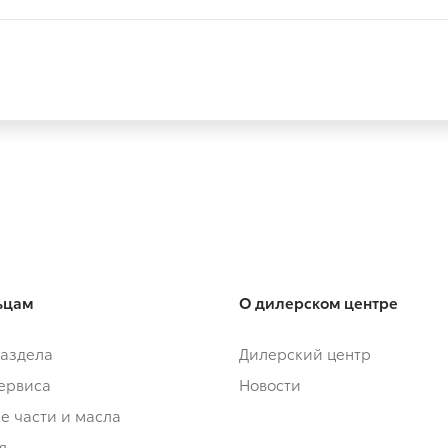
ьцам
О дилерском центре
аздела
Дилерский центр
сервиса
Новости
е части и масла
я