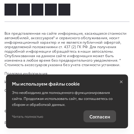
Вся представленная на сайте информация, касающаяся стоимости
автомобилей, аксессуаров* и сервисного обслуживания, носит
информационный характер и не является публичной офертой,
определяемой положениями ст. 437 (2) ГК РФ. Для получения
подробной информации обращайтесь в наши автосалоны.
Опубликованная на данном сайте информация может быть
изменена в любое время без предварительного уведомления. *
Стоимость аксессуаров указана без учета стоимости установки.
Правовая информация
×
Изменить настройку cookies
Мы используем файлы cookie
Сбросить cookie
Это необходимо для полноценного функционирования
сайта. Продолжая использовать сайт, вы соглашаетесь со
сбором и обработкой данных.
©
2026
ООО «Дельта Моторс»
Согласен
Читать полностью
Работает на технологиях
TradeDealer