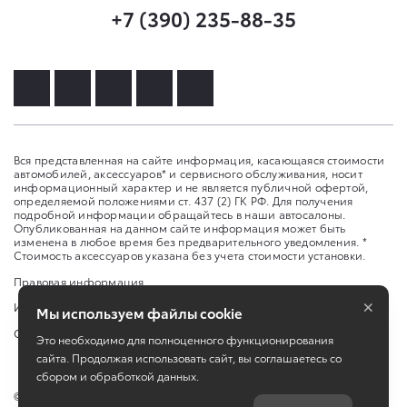
+7 (390) 235-88-35
Вся представленная на сайте информация, касающаяся стоимости
автомобилей, аксессуаров* и сервисного обслуживания, носит
информационный характер и не является публичной офертой,
определяемой положениями ст. 437 (2) ГК РФ. Для получения
подробной информации обращайтесь в наши автосалоны.
Опубликованная на данном сайте информация может быть
изменена в любое время без предварительного уведомления. *
Стоимость аксессуаров указана без учета стоимости установки.
Правовая информация
×
Изменить настройку cookies
Мы используем файлы cookie
Сбросить cookie
Это необходимо для полноценного функционирования
сайта. Продолжая использовать сайт, вы соглашаетесь со
сбором и обработкой данных.
©
2026
ООО «Дельта Моторс»