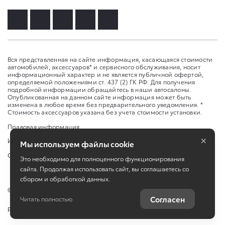
Вся представленная на сайте информация, касающаяся стоимости
автомобилей, аксессуаров* и сервисного обслуживания, носит
информационный характер и не является публичной офертой,
определяемой положениями ст. 437 (2) ГК РФ. Для получения
подробной информации обращайтесь в наши автосалоны.
Опубликованная на данном сайте информация может быть
изменена в любое время без предварительного уведомления. *
Стоимость аксессуаров указана без учета стоимости установки.
Правовая информация
×
Изменить настройку cookies
Мы используем файлы cookie
Сбросить cookie
Это необходимо для полноценного функционирования
сайта. Продолжая использовать сайт, вы соглашаетесь со
сбором и обработкой данных.
©
2026
ООО «Дельта Моторс»
Согласен
Читать полностью
Работает на технологиях
TradeDealer