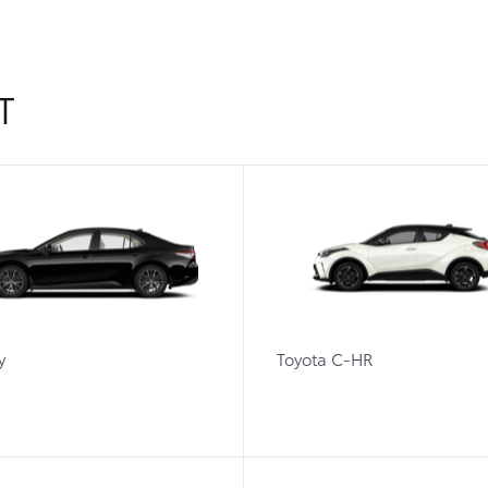
Т
y
Toyota C-HR