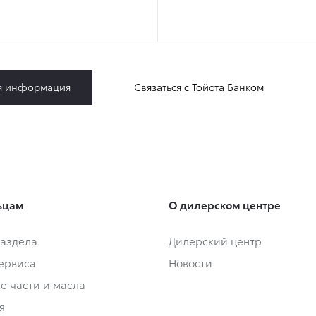
я информация
Связаться с Тойота Банком
ьцам
О дилерском центре
аздела
Дилерский центр
сервиса
Новости
е части и масла
я