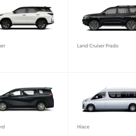
ner
Land Cruiser Prado
rd
Hiace